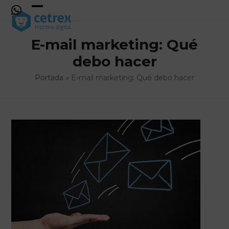
Skip
to
Open
Close
content
mobile
mobile
E-mail marketing: Qué
menu
menu
debo hacer
Portada
»
E-mail marketing: Qué debo hacer