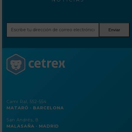
Escribe
Enviar
tu
dirección
de
correo
electrónico
Camí Ral, 552-554
MATARÓ · BARCELONA
San Andrés, 8
MALASAÑA · MADRID