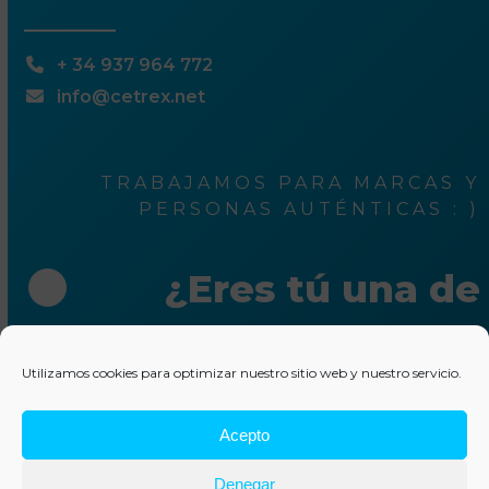
+ 34 937 964 772
info@cetrex.net
TRABAJAMOS PARA MARCAS Y
PERSONAS AUTÉNTICAS : )
¿Eres tú una de
ellas?
Utilizamos cookies para optimizar nuestro sitio web y nuestro servicio.
Escríbenos unas líneas
Acepto
© 2025 Cetrex Marketing
–
Aviso legal
–
Política de
Denegar
privacidad
–
Política de cookies
–
Colaboraciones
–
Otros