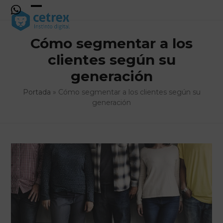
Skip
to
Open
Close
content
mobile
mobile
Cómo segmentar a los
menu
menu
clientes según su
generación
Portada
»
Cómo segmentar a los clientes según su
generación