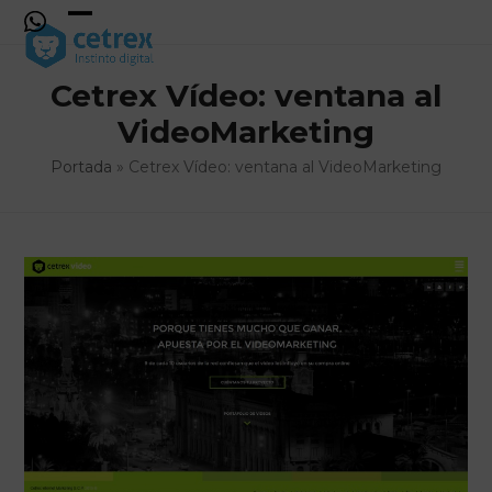
Skip
to
Open
Close
content
mobile
mobile
Cetrex Vídeo: ventana al
menu
menu
VideoMarketing
Portada
»
Cetrex Vídeo: ventana al VideoMarketing