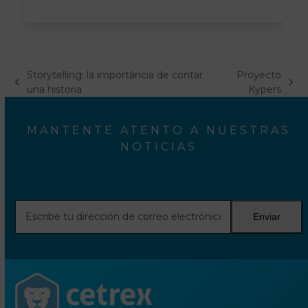
Storytelling: la importáncia de contar
Proyecto
previous
next
una historia
Kypers
post:
post:
MANTENTE ATENTO A NUESTRAS
NOTICIAS
Escribe
Enviar
tu
dirección
de
correo
electrónico