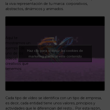
la viva representación de tu marca: corporativos,
abstractos, dinámicos y animados.
Aquí te
mostramos un
ejemplo de
Haz clic para aceptar las cookies de
uno de los
marketing y activar este contenido
vídeos
creativos que
tenemos:
Cada tipo de vídeo se identifica con un tipo de empresa,
es decir, cada entidad tiene unos valores, principios y
actividades que le diferencian del resto… Por esta razón,