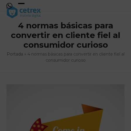
Skip
to
Open
Close
content
mobile
mobile
4 normas básicas para
menu
menu
convertir en cliente fiel al
consumidor curioso
Portada
»
4 normas básicas para convertir en cliente fiel al
consumidor curioso