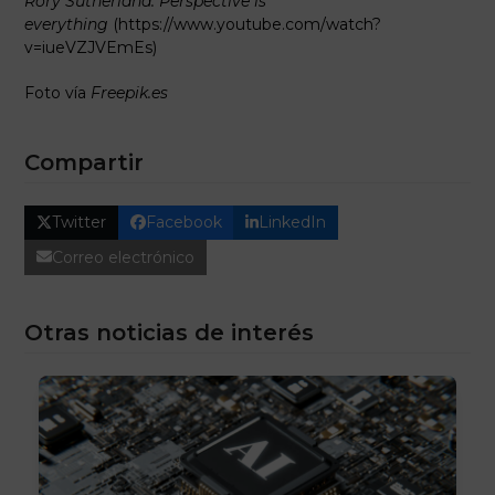
Rory Sutherland: Perspective is
everything
(https://www.youtube.com/watch?
v=iueVZJVEmEs)
Foto vía
Freepik.es
Compartir
Twitter
Facebook
LinkedIn
Correo electrónico
Otras noticias de interés