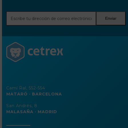
Escribe
Enviar
tu
dirección
de
correo
electrónico
Camí Ral, 552-554
MATARÓ · BARCELONA
San Andrés, 8
MALASAÑA · MADRID