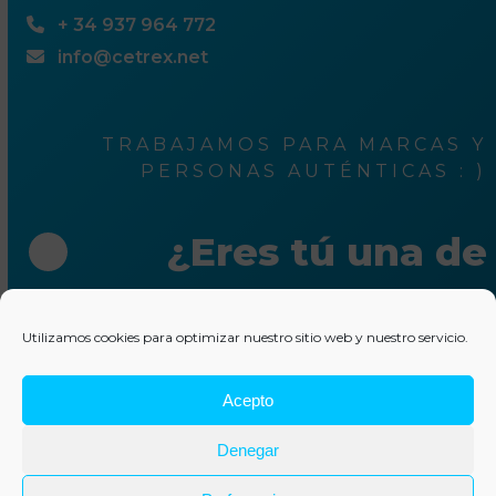
+ 34 937 964 772
info@cetrex.net
TRABAJAMOS PARA MARCAS Y
PERSONAS AUTÉNTICAS : )
¿Eres tú una de
ellas?
Utilizamos cookies para optimizar nuestro sitio web y nuestro servicio.
Escríbenos unas líneas
Acepto
© 2025 Cetrex Marketing
–
Aviso legal
–
Política de
Denegar
privacidad
–
Política de cookies
–
Colaboraciones
–
Otros
servicios