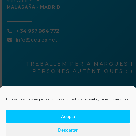
San Andrés, 8
MALASAÑA · MADRID
+ 34 937 964 772
info@cetrex.net
TREBALLEM PER A MARQUES I
PERSONES AUTÈNTIQUES : )
¿Ets tu una
Utilizamos cookies para optimizar nuestro sitio web y nuestro servicio.
d’elles?
Acepto
Descartar
Escriu-nos unes línies