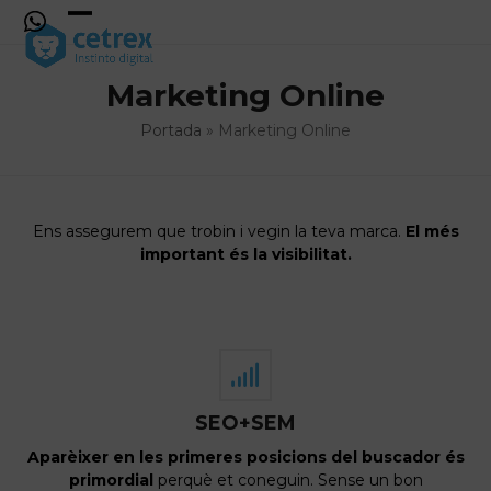
Skip
to
Open
Close
content
mobile
mobile
Marketing Online
menu
menu
Portada
»
Marketing Online
Ens assegurem que trobin i vegin la teva marca.
El més
important és la visibilitat.
SEO+SEM
Aparèixer en les primeres posicions del buscador és
primordial
perquè et coneguin. Sense un bon