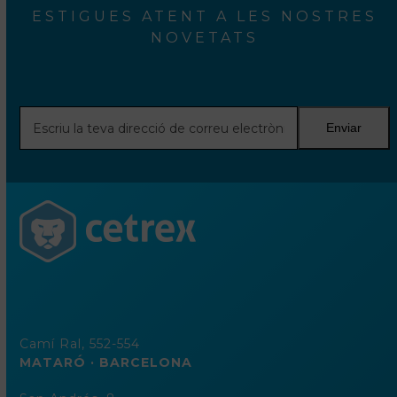
ESTIGUES ATENT A LES NOSTRES
NOVETATS
Escriu
Enviar
la
teva
direcció
de
correu
electrònic
Camí Ral, 552-554
MATARÓ · BARCELONA