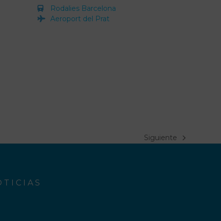
Rodalies Barcelona
Aeroport del Prat
Siguiente
next
post:
TICIAS