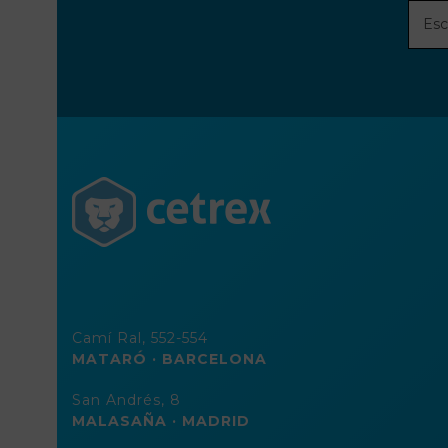
Escri
tu
direc
de
corre
elect
Camí Ral, 552-554
MATARÓ · BARCELONA
San Andrés, 8
MALASAÑA · MADRID