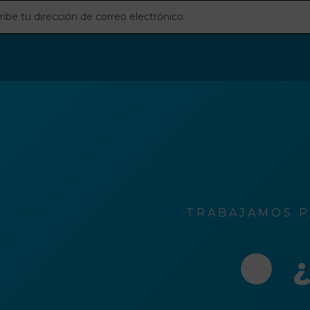
be
ción
o
rónico
TRABAJAMOS P
¿