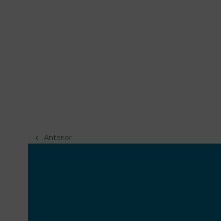
Anterior
previous
post: