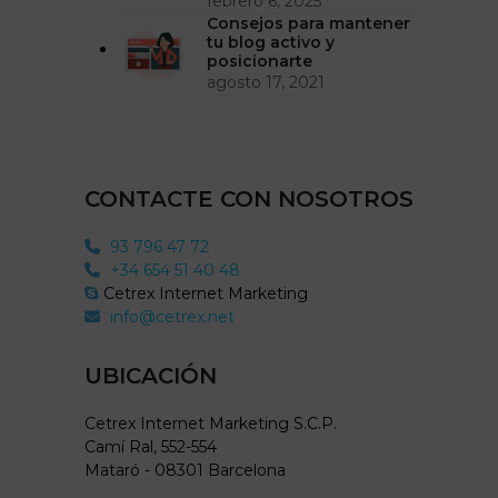
febrero 6, 2025
Consejos para mantener
tu blog activo y
posicionarte
agosto 17, 2021
CONTACTE CON NOSOTROS
93 796 47 72
+34 654 51 40 48
Cetrex Internet Marketing
info@cetrex.net
UBICACIÓN
Cetrex Internet Marketing S.C.P.
Camí Ral, 552-554
Mataró - 08301 Barcelona