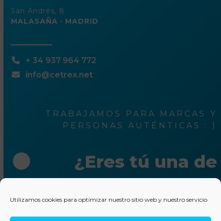
San Andrés, 8
MALASAÑA · MADRID
+ 34 937 964 772
info@cetrex.net
TRABAJAMOS PARA MARCAS Y
PERSONAS AUTÉNTICAS : )
¿Eres tú una de
ellas?
Utilizamos cookies para optimizar nuestro sitio web y nuestro servicio.