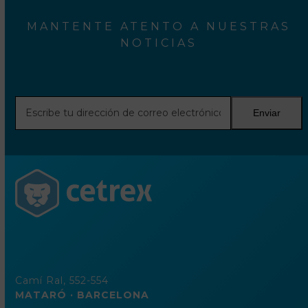
MANTENTE ATENTO A NUESTRAS
NOTICIAS
Escribe
Enviar
tu
dirección
de
correo
electrónico
Camí Ral, 552-554
MATARÓ · BARCELONA