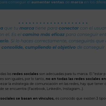
para conseguir el
aumentar ventas
de
marca
en los difer
ta
que tu
marca
tiene para
conectar
con el usua
on el. Es el
camino más eficaz
para conseguir en
ario
. Si lo haces correctamente, conseguirás que 
e
consolide, cumpliendo el objetivo
de conseguir
das las
redes sociales
son adecuadas para tu marca. El “estar po
es son iguales, por lo tanto,
no en todas las redes sociales 
ar la estrategia de comunicación en las redes, hay que tener c
e se encuentra (Facebook, LinkedIn, Instagram…).
sociales se basan en vínculos,
es conocido que existen 3 tipo