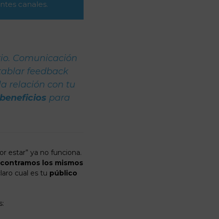
entes canales.
rio. Comunicación
tablar feedback
la relación con tu
beneficios
para
r estar” ya no funciona.
encontramos los mismos
laro cual es tu
público
s: