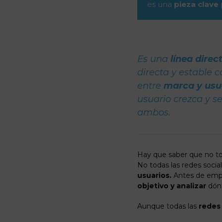
es una
pieza clave
Es una
línea direc
directa y estable c
entre
marca y usu
usuario crezca y s
ambos.
Hay que saber que no to
No todas las redes social
usuarios.
Antes de empez
objetivo y analizar
dónd
Aunque todas las
redes 