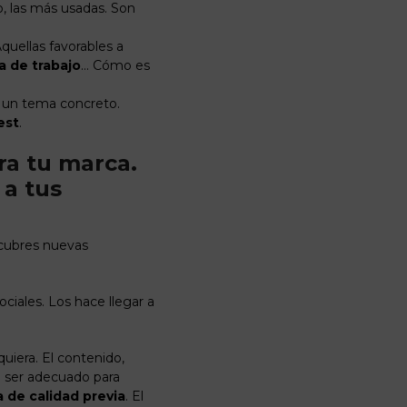
, las más usadas. Son
Aquellas favorables a
a de trabajo
… Cómo es
n un tema concreto.
est
.
ra tu marca.
 a tus
scubres nuevas
ociales. Los hace llegar a
uiera. El contenido,
e ser adecuado para
a de calidad previa
. El