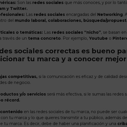
néricas:
Son las
redes sociales
que más conoces, y por lo tanto
am y Twitter.
ofesionales:
Las
redes sociales
encargadas del
Networking
. 
ntro del
mundo laboral, colaboraciones, búsqueda/propuest
ticales o temáticas:
Las
redes sociales “nicho”
, se basan e
 a través de un
tema concreto
. Por ejemplo,
Youtube
o
Pinter
redes sociales correctas es bueno pa
icionar tu marca y a conocer mejor
jas competitivas,
si la comunicación es eficaz y de calidad de
des de negocio.
roductos y/o servicios
será más efectiva, si le sumas las redes s
o récord.
contenido
en las redes sociales de tu marca, no puede ser cualq
con tu marca y lo que quieres transmitir a tu público, además d
de tu marca. Es decir, debe de haber una planificación y una
crib