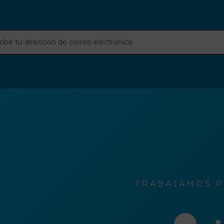
be
ción
o
rónico
TRABAJAMOS P