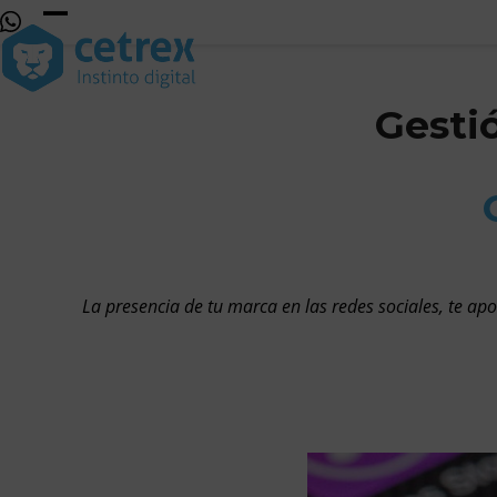
Skip
to
Open
Close
content
mobile
mobile
menu
menu
Gesti
La presencia de tu marca en las redes sociales, te ap