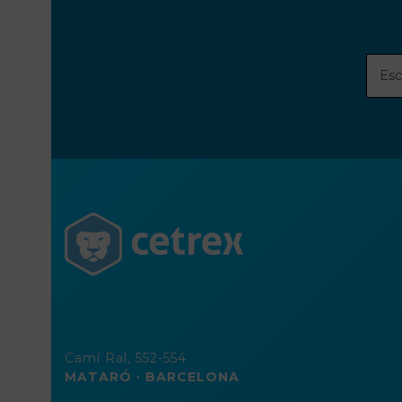
Escri
tu
direc
de
corre
elect
Camí Ral, 552-554
MATARÓ · BARCELONA