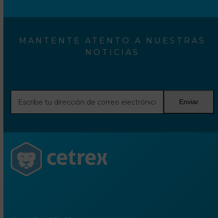
MANTENTE ATENTO A NUESTRAS
NOTICIAS
Escribe
Enviar
tu
dirección
de
correo
electrónico