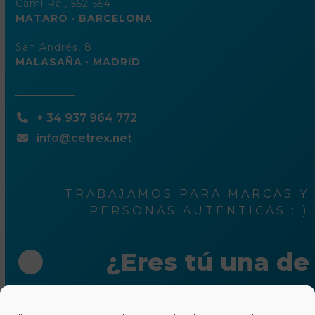
Camí Ral, 552-554
MATARÓ · BARCELONA
San Andrés, 8
MALASAÑA · MADRID
+ 34 937 964 772
info@cetrex.net
TRABAJAMOS PARA MARCAS Y
PERSONAS AUTÉNTICAS : )
¿Eres tú una de
ellas?