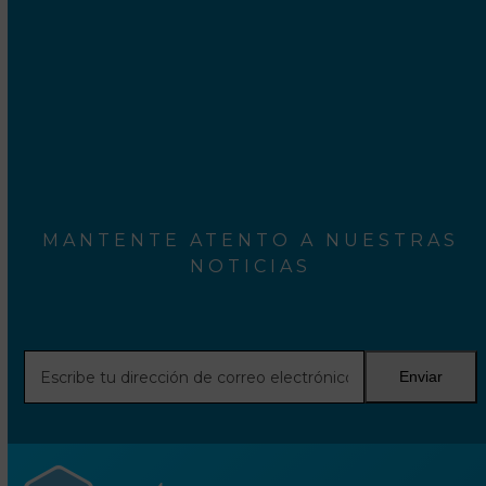
MANTENTE ATENTO A NUESTRAS
NOTICIAS
Escribe
Enviar
tu
dirección
de
correo
electrónico