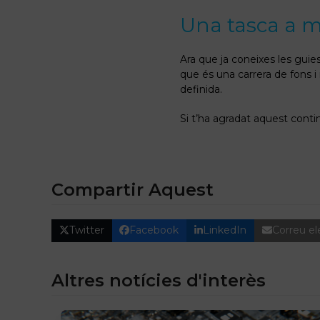
Una tasca a m
Ara que ja coneixes les guie
que és una carrera de fons i 
definida.
Si t’ha agradat aquest conti
Compartir Aquest
Twitter
Facebook
LinkedIn
Correu el
Altres notícies d'interès