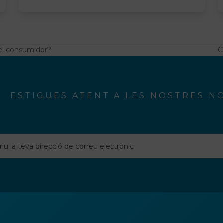
el consumidor?
C
s
p
ESTIGUES ATENT A LES NOSTRES N
u
ió
u
rònic