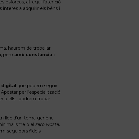
s esforços, atregui l’atenció
s interès a adquirir els béns i
ma, haurem de treballar
n, però
amb constància i
digital
que podem seguir.
postar per l’especialització
r a ells i podrem trobar
En lloc d’un tema genèric
minimalisme o el
zero waste
.
em seguidors fidels.