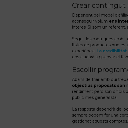
Crear contingut 
Depenent del model d’afili
aconseguir volum
ens inte
interès. Si som un referent
Seguir les mètriques amb in
llistes de productes que est
experiència.
La credibilita
ens ajudarà a guanyar el favo
Escollir programe
Abans de triar amb qui treb
objectius proposats són r
rendiment però són difícils
públic més generalista.
La resposta dependrà del po
sempre podem fer una cerca
gestionat aquests comptes.