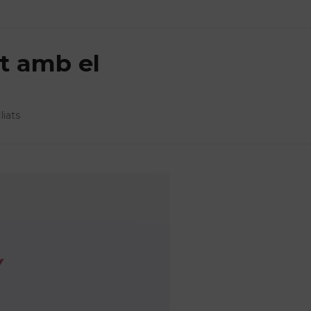
it amb el
liats