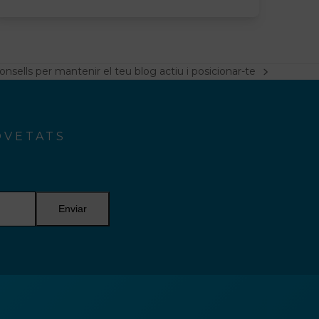
onsells per mantenir el teu blog actiu i posicionar-te
egüent
ost:
OVETATS
Enviar