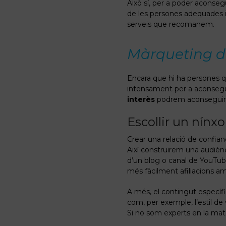
Això sí, per a poder aconseg
de les persones adequades i
serveis que recomanem.
Màrqueting d’a
Encara que hi ha persones 
intensament per a aconsegui
interès
podrem aconseguir i
Escollir un nínxo
Crear una relació de confian
Així construirem una audièn
d’un blog o canal de YouTube
més fàcilment afiliacions am
A més, el contingut específi
com, per exemple, l’estil d
Si no som experts en la mat