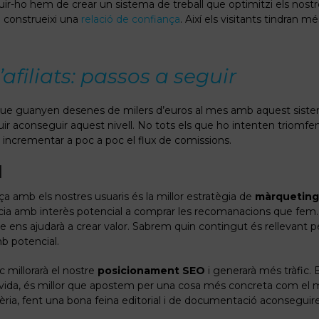
uir-ho hem de crear un sistema de treball que optimitzi els nostre
 construeixi una
relació de confiança
. Així els visitants tindran mé
filiats: passos a seguir
que guanyen desenes de milers d’euros al mes amb aquest siste
r aconseguir aquest nivell. No tots els que ho intenten triomfe
ncrementar a poc a poc el flux de comissions.
l
ça amb els nostres usuaris és la millor estratègia de
màrqueting 
cia amb interès potencial a comprar les recomanacions que fem. A
 ens ajudarà a crear valor. Sabrem quin contingut és rellevant pe
b potencial.
c millorarà el nostre
posicionament SEO
i generarà més tràfic. 
e vida, és millor que apostem per una cosa més concreta com el 
èria, fent una bona feina editorial i de documentació aconseguir