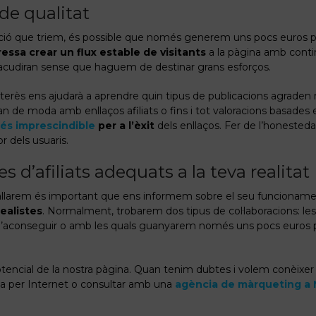
de qualitat
ació que triem, és possible que només generem uns pocs euros p
ressa crear un flux estable de visitants
a la pàgina amb contin
, acudiran sense que haguem de destinar grans esforços.
terès ens ajudarà a aprendre quin tipus de publicacions agrade
an de moda amb enllaços afiliats o fins i tot valoracions basades e
t és imprescindible
per a l’èxit
dels enllaços. Fer de l’honesteda
r dels usuaris.
s d’afiliats adequats a la teva realitat
allarem és important que ens informem sobre el seu funcionamen
ealistes
. Normalment, trobarem dos tipus de col·laboracions: les
 d’aconseguir o amb les quals guanyarem només uns pocs euros p
tencial de la nostra pàgina. Quan tenim dubtes i volem conèixer 
 per Internet o consultar amb una
agència de màrqueting a 