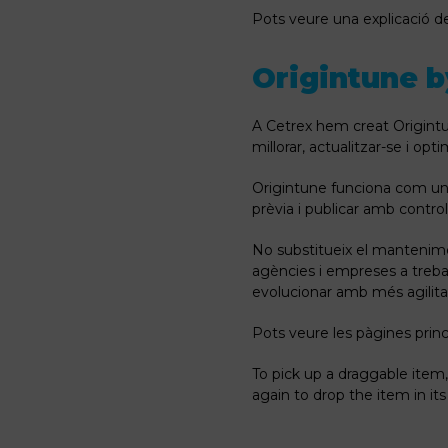
Pots veure una explicació d
Origintune b
A Cetrex hem creat Origintu
millorar, actualitzar-se i op
Origintune funciona com una 
prèvia i publicar amb contr
No substitueix el mantenimen
agències i empreses a trebal
evolucionar amb més agilita
Pots veure les pàgines princi
To pick up a draggable item
again to drop the item in it