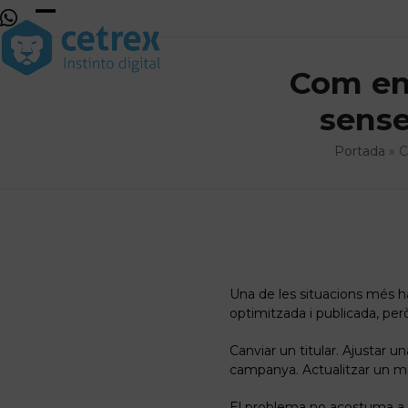
Skip
to
Open
Close
content
mobile
mobile
Com ent
menu
menu
sense
Portada
»
C
Una de les situacions més h
optimitzada i publicada, però
Canviar un titular. Ajustar u
campanya. Actualitzar un m
El problema no acostuma a s