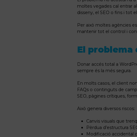
moltes vegades cal entrar al 
disseny, el SEO o fins i tot
Per això moltes agències es 
mantenir tot el control i con
El problema
Donar accés total a WordPre
sempre és la més segura.
En molts casos, el client no
FAQs o continguts de campany
SEO, pàgines crítiques, form
Això genera diversos riscos:
Canvis visuals que tren
Pèrdua d’estructura SE
Modificació accidental 