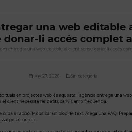
regar una web editable a
 donar-li accés complet 
om entregar una web editable al client sense donar-li accés co
juny 27, 2026
Sin categoría
abituals en projectes web és aquesta: l’agència entrega una we
 el client necessita fer petits canvis amb freqüència.
na crida a l’acció. Modificar un bloc de text. Afegir una FAQ. Prep
issatge comercial.
er que aquests canvis siguin tècnicament complexos. El problem