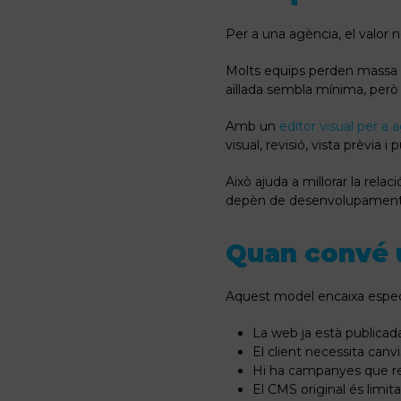
Per a una agència, el valor n
Molts equips perden massa 
aïllada sembla mínima, però
Amb un
editor visual per a 
visual, revisió, vista prèvia i
Això ajuda a millorar la rel
depèn de desenvolupament per
Quan convé u
Aquest model encaixa espe
La web ja està publicada
El client necessita canv
Hi ha campanyes que req
El CMS original és limita