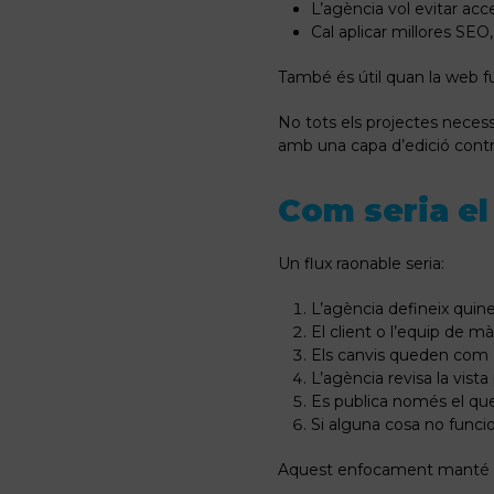
L’agència vol evitar ac
Cal aplicar millores SE
També és útil quan la web 
No tots els projectes necess
amb una capa d’edició contr
Com seria el 
Un flux raonable seria:
L’agència defineix quin
El client o l’equip de m
Els canvis queden com 
L’agència revisa la vista 
Es publica només el que
Si alguna cosa no funcion
Aquest enfocament manté un 