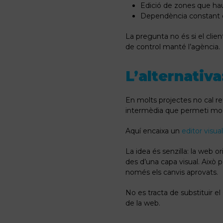
Edició de zones que hau
Dependència constant de
La pregunta no és si el clie
de control manté l’agència.
L’alternativ
En molts projectes no cal re
intermèdia que permeti modi
Aquí encaixa un
editor visua
La idea és senzilla: la web o
des d’una capa visual. Això pe
només els canvis aprovats.
No es tracta de substituir el
de la web.