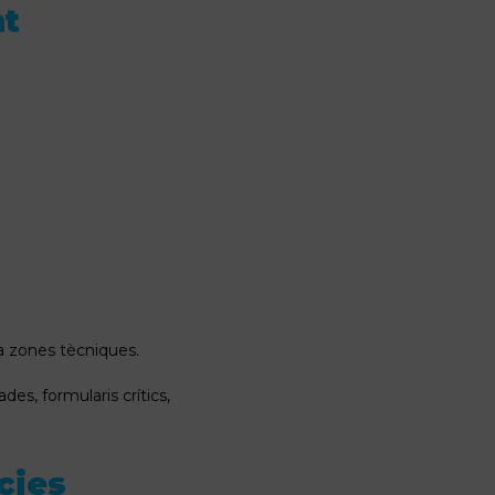
nt
a zones tècniques.
es, formularis crítics,
cies