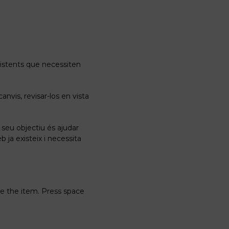
xistents que necessiten
nvis, revisar-los en vista
seu objectiu és ajudar
 ja existeix i necessita
ve the item. Press space