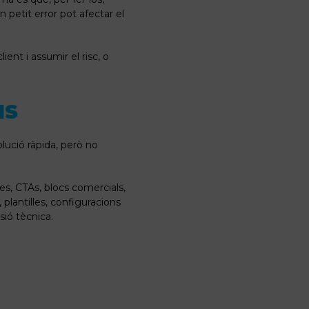
n petit error pot afectar el
nt i assumir el risc, o
MS
lució ràpida, però no
es, CTAs, blocs comercials,
plantilles, configuracions
sió tècnica.