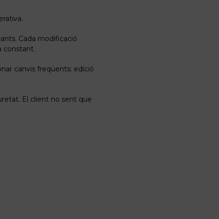
erativa.
ants. Cada modificació
a constant.
nar canvis freqüents: edició
retat. El client no sent que