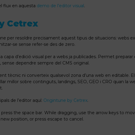
el flux en aquesta
demo de l’editor visual
.
y Cetrex
ne per resoldre precisament aquest tipus de situacions: webs e
timitzar-se sense refer-se des de zero.
capa d’edició visual per a webs ja publicades. Permet preparar ca
ol, sense dependre sempre del CMS original.
t tècnic ni converteix qualsevol zona d’una web en editable. El 
lar millor sobre continguts, landings, SEO, GEO i CRO quan la web
t.
pals de l’editor aquí:
Origintune by Cetrex
.
, press the space bar. While dragging, use the arrow keys to mo
s new position, or press escape to cancel.