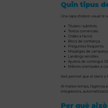
Quin tipus de
Una capa d’edició visual té s
Titulars i subtítols.
Textos comercials.
Crides a l’acció.
Blocs de confiança.
Preguntes freqüents.
Missatges de campanya
Landings senzilles.
Ajustos de contingut S
Millores orientades a co
Això permet que el client o
Al mateix temps, l’agència po
integracions, automatitzacio
Per què això