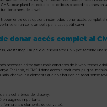
CMS, tocar plantilles, editar blocs delicats o accedir a zones on u
 el funcionament de la web.
troben entre dues opcions incòmodes: donar accés complet al clie
vertir-se en un coll d’ampolla per a cada petit canvi.
 de donar accés complet al C
ss, Prestashop, Drupal o qualsevol altre CMS pot semblar una so
més necessita editar parts molt concretes de la web: textos visibl
a. Tot i això, el CMS li dona accés a molt més: plugins, menús, 
ularis, checkout o elements que no s’haurien de tocar sense revi
quen la coherència del disseny.
O en pàgines importants.
de formularis o elements de conversió.