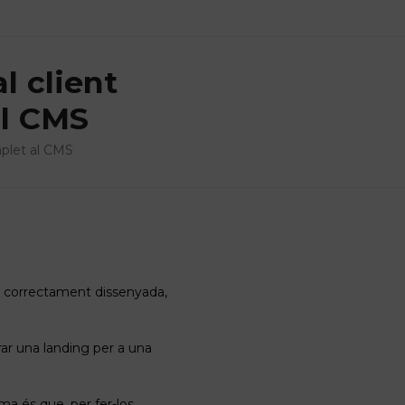
l client
al CMS
mplet al CMS
b correctament dissenyada,
arar una landing per a una
a és que, per fer-los,