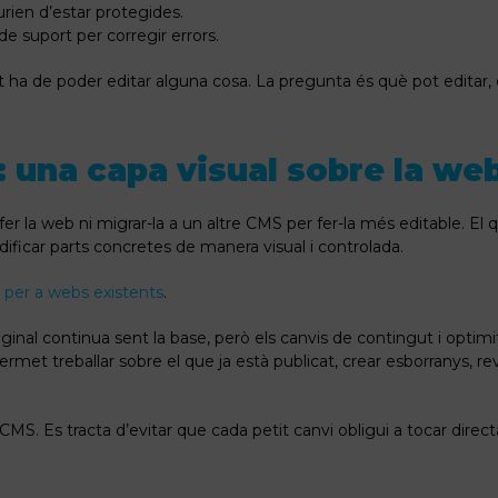
rien d’estar protegides.
 suport per corregir errors.
nt ha de poder editar alguna cosa. La pregunta és què pot editar, c
a: una capa visual sobre la we
fer la web ni migrar-la a un altre CMS per fer-la més editable. El 
ficar parts concretes de manera visual i controlada.
l per a webs existents
.
riginal continua sent la base, però els canvis de contingut i opti
rmet treballar sobre el que ja està publicat, crear esborranys, revis
 CMS. Es tracta d’evitar que cada petit canvi obligui a tocar direc