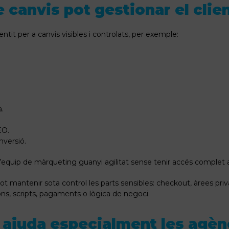
 canvis pot gestionar el clie
entit per a canvis visibles i controlats, per exemple:
.
EO.
nversió.
 l’equip de màrqueting guanyi agilitat sense tenir accés complet 
t mantenir sota control les parts sensibles: checkout, àrees privad
ns, scripts, pagaments o lògica de negoci.
 ajuda especialment les agèn