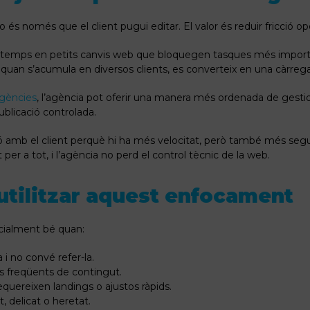
o és només que el client pugui editar. El valor és reduir fricció op
temps en petits canvis web que bloquegen tasques més import
 quan s’acumula en diversos clients, es converteix en una càrreg
agències
, l’agència pot oferir una manera més ordenada de gestio
 publicació controlada.
ació amb el client perquè hi ha més velocitat, però també més segu
 a tot, i l’agència no perd el control tècnic de la web.
tilitzar aquest enfocament
cialment bé quan:
 i no convé refer-la.
is freqüents de contingut.
uereixen landings o ajustos ràpids.
t, delicat o heretat.