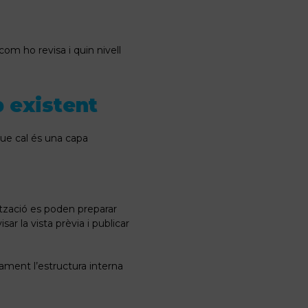
om ho revisa i quin nivell
b existent
que cal és una capa
mització es poden preparar
ar la vista prèvia i publicar
tament l’estructura interna