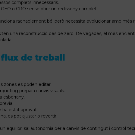
cessos complets innecessaris.
O, GEO o CRO sense obrir un redisseny complet.
funciona raonablement bé, però necessita evolucionar amb més r
iten una reconstrucció des de zero. De vegades, el més eficient 
olada.
flux de treball
es zones es poden editar.
àrqueting prepara canvis visuals.
a esborrany.
prèvia.
 ha estat aprovat.
a, es pot ajustar o revertir.
equilibri sa: autonomia per a canvis de contingut i control tècn