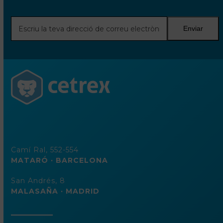
Escriu
Enviar
la
teva
direcció
de
correu
electrònic
Camí Ral, 552-554
MATARÓ · BARCELONA
San Andrés, 8
MALASAÑA · MADRID