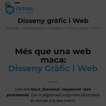
Skip
to
Open
Close
content
mobile
mobile
Disseny gràfic i Web
menu
menu
Portada
»
Branding per a marques
»
Disseny gràfic i Web
Més que una web
maca:
Disseny Gràfic i Web
Una web
maca, funcional, responsive
i
ben
posicionada
. Que la pàgina web estigui ben dissenyada
és vital per a la teva marca.