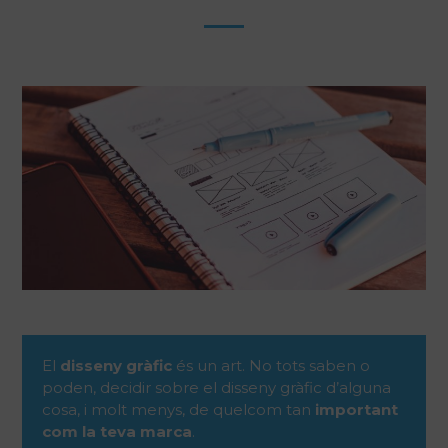
El
disseny gràfic
és un art. No tots saben o
poden, decidir sobre el disseny gràfic d’alguna
cosa, i molt menys, de quelcom tan
important
com la teva marca
.