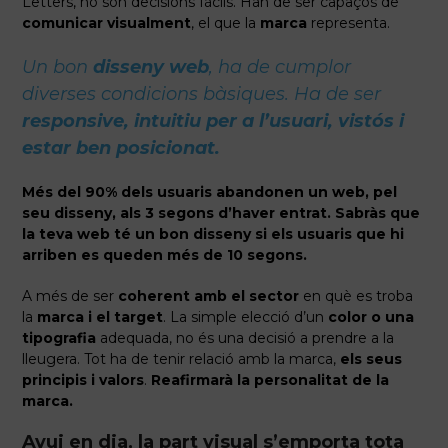
Letters, no són decisions fàcils. Han de ser capaços de
comunicar visualment
, el que la
marca
representa.
Un bon
disseny web
, ha de cumplor
diverses condicions bàsiques. Ha de ser
responsive, intuitiu per a l’usuari, vistós i
estar ben posicionat.
Més del 90% dels usuaris abandonen un web, pel
seu disseny, als 3 segons d’haver entrat. Sabràs que
la teva web té un bon disseny si els usuaris que hi
arriben es queden més de 10 segons.
A més de ser
coherent amb el sector
en què es troba
la
marca i el target
. La simple elecció d’un
color o una
tipografia
adequada, no és una decisió a prendre a la
lleugera. Tot ha de tenir relació amb la marca,
els seus
principis i valors
.
Reafirmarà la personalitat de la
marca.
Avui en dia, la part visual s’emporta tota