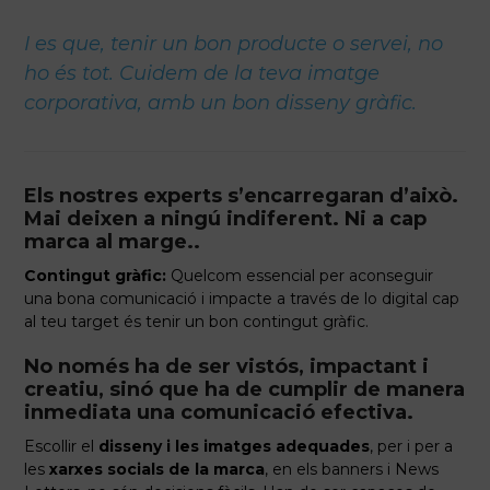
I es que, tenir un bon producte o servei, no
ho és tot. Cuidem de la teva imatge
corporativa, amb un bon disseny gràfic.
Els nostres experts s’encarregaran d’això.
Mai deixen a ningú indiferent. Ni a cap
marca al marge..
Contingut gràfic:
Quelcom essencial per aconseguir
una bona comunicació i impacte a través de lo digital cap
al teu target és tenir un bon contingut gràfic.
No només ha de ser vistós, impactant i
creatiu, sinó que ha de cumplir de manera
inmediata una comunicació efectiva.
Escollir el
disseny i les imatges adequades
, per i per a
les
xarxes socials de la marca
, en els banners i News