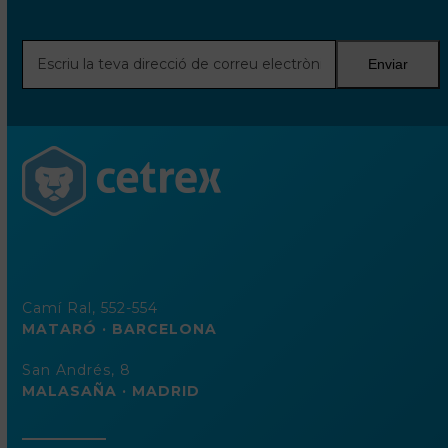
Escriu
Enviar
la
teva
direcció
de
correu
electrònic
Camí Ral, 552-554
MATARÓ · BARCELONA
San Andrés, 8
MALASAÑA · MADRID