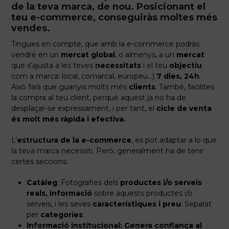
de la teva marca, de nou. Posicionant el
teu e-commerce, conseguiràs moltes més
vendes.
Tingues en compte, que amb la e-commerce podràs
vendre en un
mercat global
, o almenys, a un
mercat
que s’ajusta a les teves
necessitats
i el teu
objectiu
com a marca: local, comarcal, europeu…)
7 dies, 24h
.
Això farà que guanyis molts més
clients
. També, facilites
la compra al teu client, perquè aquest ja no ha de
desplaçar-se expressament, i per tant, el
cicle de venta
és molt més ràpida i efectiva.
L’
estructura de la e-commerce
, es pot adaptar a lo que
la teva marca necessiti. Però, generalment ha de tenir
certes seccions:
Catàleg
: Fotografies dels
productes i/o serveis
reals, informació
sobre aquests productes i/o
serveis, i les seves
característiques i preu
. Separat
per
categoríes
.
Informació institucional:
Genera confiança al