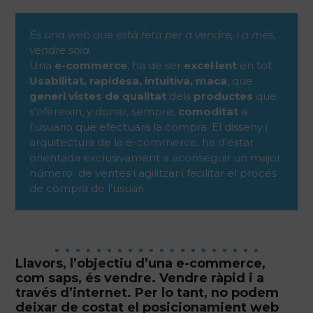
És una web que està feta per a vendre, i a més,
vendre sola.
Una
e-commerce
, ha de ser
excel·lent
en tot.
Usabilitat, rapidesa, intuitiva, maca
, que
generi vistes de qualitat
dels
productes
que
s’ofereixin, y donar, sempre,
comoditat
a
l’usuario que efectuarà la compra. El disseny i
arquitectura de la e-commerce, ha d’estar
orientada exclusivament a aconseguir un major
número de ventes i agilitzar i facilitar el procés
de compra de l’usuari.
Llavors, l’objectiu d’una e-commerce,
com saps, és vendre. Vendre ràpid i a
través d’internet. Per lo tant, no podem
deixar de costat el posicionamient web