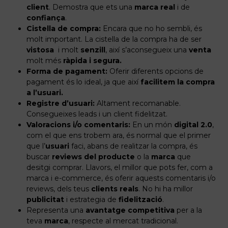
client
. Demostra que ets una
marca real
i de
confiança
.
Cistella de compra:
Encara que no ho sembli, és
molt important. La cistella de la compra ha de ser
vistosa
i molt
senzill
, així s’aconsegueix una
venta
molt més
ràpida i segura.
Forma de pagament:
Oferir diferents opcions de
pagament és lo ideal, ja que així
facilitem la compra
a l’usuari.
Registre d’usuari:
Altament recomanable.
Consegueixes leads i un client fidelitzat.
Valoracions i/o comentaris:
En un món
digital 2.0
,
com el que ens trobem ara, és normal que el primer
que l’
usuari
faci, abans de realitzar la compra, és
buscar
reviews del producte
o la
marca
que
desitgi comprar. Llavors, el millor que pots fer, com a
marca i e-commerce, és oferir aquests comentaris i/o
reviews, dels teus
clients reals
. No hi ha millor
publicitat
i estrategia de
fidelització
.
Representa una
avantatge competitiva
per a la
teva
marca
, respecte al mercat tradicional.