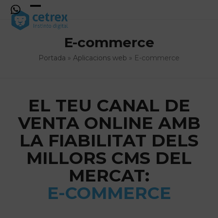
Skip
to
Open
Close
content
mobile
mobile
E-commerce
menu
menu
Portada
»
Aplicacions web
»
E-commerce
EL TEU CANAL DE
VENTA ONLINE AMB
LA FIABILITAT DELS
MILLORS CMS DEL
MERCAT:
E-COMMERCE