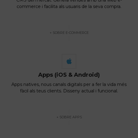
CMS del mercat. Genera vendes amb una web e-
commerce i facilita als usuaris de la seva compra.
+ SOBRE E-COMMERCE
Apps (iOS & Android)
Apps natives, nous canals digitals per a fer la vida més
fàcil als teus clients. Disseny actual i funcional.
+ SOBRE APPS