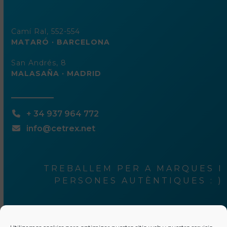
Camí Ral, 552-554
MATARÓ · BARCELONA
San Andrés, 8
MALASAÑA · MADRID
+ 34 937 964 772
info@cetrex.net
TREBALLEM PER A MARQUES I
PERSONES AUTÈNTIQUES : )
¿Ets tu una