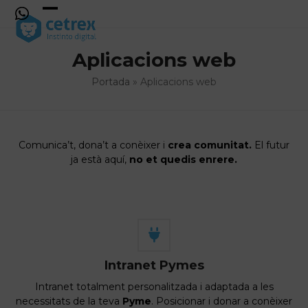
Skip
to
Open
Close
content
mobile
mobile
Aplicacions web
menu
menu
Portada
»
Aplicacions web
Comunica’t, dona’t a conèixer i
crea comunitat.
El futur
ja està aquí,
no et quedis enrere.
Intranet Pymes
Intranet totalment personalitzada i adaptada a les
necessitats de la teva
Pyme
. Posicionar i donar a conèixer