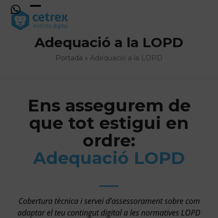
Skip
to
Open
Close
content
mobile
mobile
Adequació a la LOPD
menu
menu
Portada
»
Adequació a la LOPD
Ens assegurem de
que tot estigui en
ordre:
Adequació LOPD
Cobertura tècnica i servei d’assessorament sobre com
adaptar el teu contingut digital a les normatives LOPD