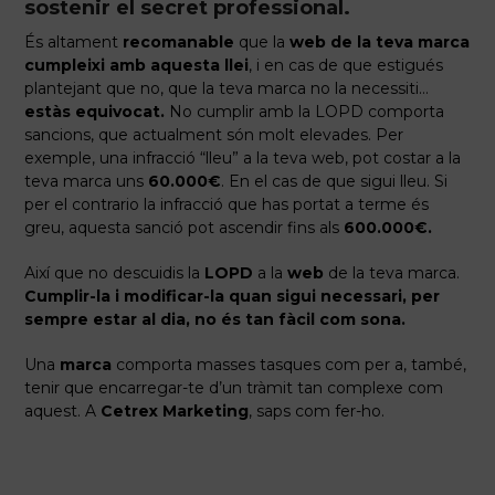
sostenir el secret professional.
És altament
recomanable
que la
web de la teva marca
cumpleixi amb aquesta llei
, i en cas de que estigués
plantejant que no, que la teva marca no la necessiti…
estàs equivocat.
No cumplir amb la LOPD comporta
sancions, que actualment són molt elevades. Per
exemple, una infracció “lleu” a la teva web, pot costar a la
teva marca uns
60.000€
. En el cas de que sigui lleu. Si
per el contrario la infracció que has portat a terme és
greu, aquesta sanció pot ascendir fins als
600.000€.
Així que no descuidis la
LOPD
a la
web
de la teva marca.
Cumplir-la i modificar-la quan sigui necessari, per
sempre estar al dia, no és tan fàcil com sona.
Una
marca
comporta masses tasques com per a, també,
tenir que encarregar-te d’un tràmit tan complexe com
aquest. A
Cetrex Marketing
, saps com fer-ho.