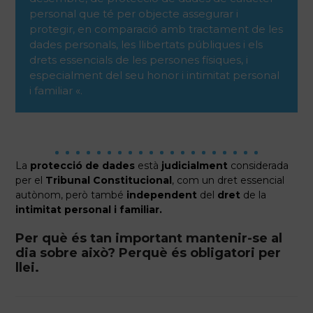
personal que té per objecte assegurar i
protegir, en comparació amb tractament de les
dades personals, les llibertats públiques i els
drets essencials de les persones físiques, i
especialment del seu honor i intimitat personal
i familiar «.
La
protecció de dades
està
judicialment
considerada
per el
Tribunal Constitucional
, com un dret essencial
autònom, però també
independent
del
dret
de la
intimitat personal i familiar.
Per què és tan important mantenir-se al
dia sobre això? Perquè és obligatori per
llei.