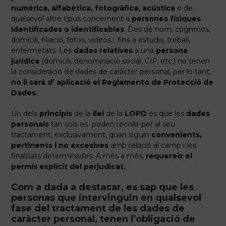
numèrica, alfabètica, fotogràfica, acústica
o de
qualsevol altre tipus concernent a
persones físiques
identificades o identificables
. Des de nom, cognmos,
domicili, filiació, fotos, videos… fins a estudis, treball,
enfermetats. Les
dades relatives
a una
persona
jurídica
(domicili, denominació social, CIF, etc.) no tenen
la consideració de dades de caràcter personal, per lo tant,
no li serà d’ aplicació el Reglamento de Protecció de
Dades.
Un dels
principis
de la
llei
de la
LOPD
és que les
dades
personals
tan sols es poden recollir per al seu
tractament, exclusivament, quan siguin
convenients,
pertinents i no excesives
amb relació al camp i les
finalitats determinades. A més a més,
requereix el
permís explícit del perjudicat.
Com a dada a destacar, es sap que les
personas que intervinguin en qualsevol
fase del tractament de les dades de
caràcter personal, tenen l’obligació de