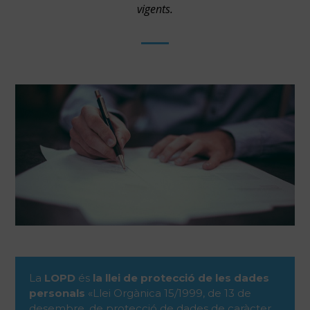
vigents.
La
LOPD
és
la llei de protecció de les dades
personals
«Llei Orgànica 15/1999, de 13 de
desembre, de protecció de dades de caràcter