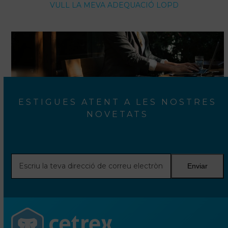
VULL LA MEVA ADEQUACIÓ LOPD
ESTIGUES ATENT A LES NOSTRES
NOVETATS
Escriu
Enviar
la
teva
direcció
de
correu
electrònic