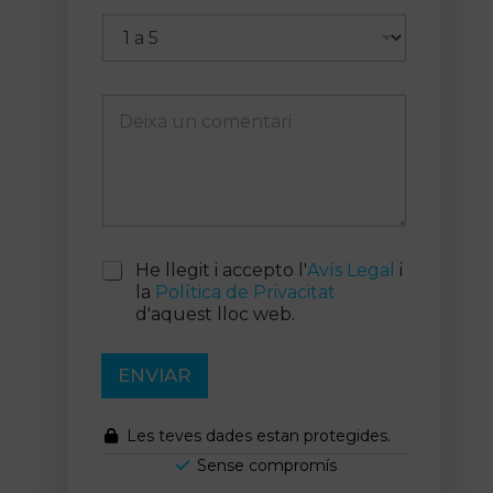
D
e
i
x
a
u
n
c
A
He llegit i accepto l'
Avís Legal
i
o
c
m
la
Política de Privacitat
e
e
d'aquest lloc web.
p
n
t
t
a
ENVIAR
a
c
r
i
i
ó
Les teves dades estan protegides.
n
Sense compromís
a