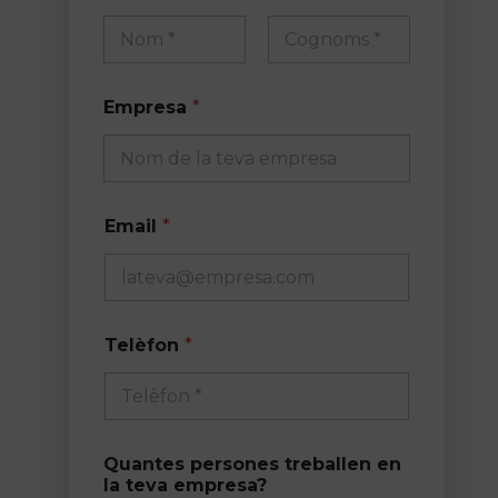
e
m
p
Nom
Cognoms
r
e
Empresa
*
s
a
?
Email
*
Telèfon
*
Quantes persones treballen en
la teva empresa?