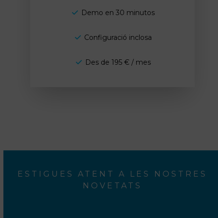
v
i
Demo en 30 minutos
s
o
Configuració inclosa
l
e
g
Des de 195 € / mes
a
l
*
ESTIGUES ATENT A LES NOSTRES
NOVETATS