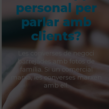
personal per
parlar amb
clients?
Les converses de negoci
barrejades amb fotos de
família. Si un comercial
marxa, les converses marxen
amb ell.