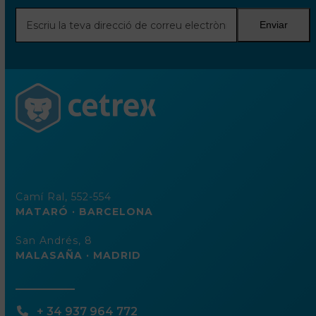
Escriu
Enviar
la
teva
direcció
de
correu
electrònic
Camí Ral, 552-554
MATARÓ · BARCELONA
San Andrés, 8
MALASAÑA · MADRID
+ 34 937 964 772