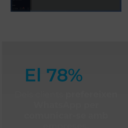
Veure com funciona el WhatsApp Inbox
El 78%
Dels clients
prefereixen
WhatsApp per
comunicar-se amb
empreses.