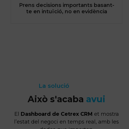
Prens decisions importants basant-
te en intuïció, no en evidència
Vull entendre què passa al negoci
La solució
Això s'acaba
avui
El
Dashboard de Cetrex CRM
et mostra
l’estat del negoci en temps real, amb les