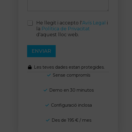
a
u
n
c
A
He llegit i accepto l'
Avís Legal
i
o
c
m
la
Política de Privacitat
e
e
d'aquest lloc web.
p
n
t
t
a
ENVIAR
a
c
r
i
i
ó
Les teves dades estan protegides.
n
Sense compromís
a
v
i
Demo en 30 minutos
s
o
Configuració inclosa
l
e
g
Des de 195 € / mes
a
l