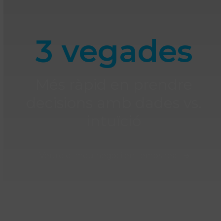
3 vegades
Més ràpid en prendre
decisions amb dades vs.
intuïció
Veure el meu negoci en temps real