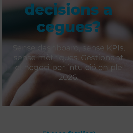
decisions a
cegues?
Sense dashboard, sense KPIs,
sense mètriques. Gestionant
el negoci per intuïció en ple
2026.