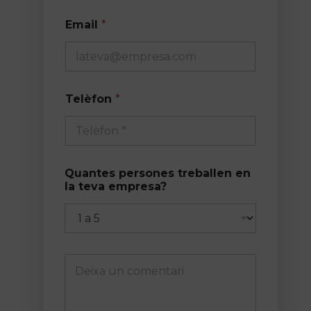
e
Email
*
n
*
E
m
a
i
Telèfon
*
l
Quantes persones treballen en
la teva empresa?
D
e
i
x