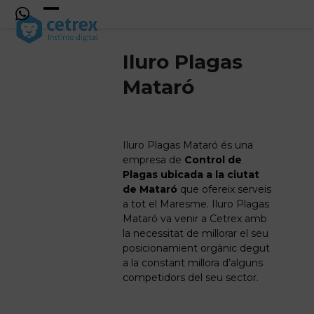
Skip
to
Open
Close
content
mobile
mobile
Iluro Plagas
menu
menu
Mataró
Iluro Plagas Mataró és una
empresa de
Control de
Plagas ubicada a la ciutat
de Mataró
que ofereix serveis
a tot el Maresme. Iluro Plagas
Mataró va venir a Cetrex amb
la necessitat de millorar el seu
posicionamient orgànic degut
a la constant millora d’alguns
competidors del seu sector.