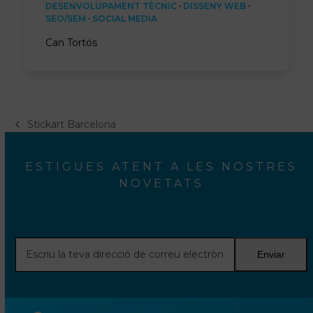
DESENVOLUPAMENT TÈCNIC
·
DISSENY WEB
·
SEO/SEM
·
SOCIAL MEDIA
Can Tortós
Stickart Barcelona
post
anterior:
ESTIGUES ATENT A LES NOSTRES
NOVETATS
Escriu
Enviar
la
teva
direcció
de