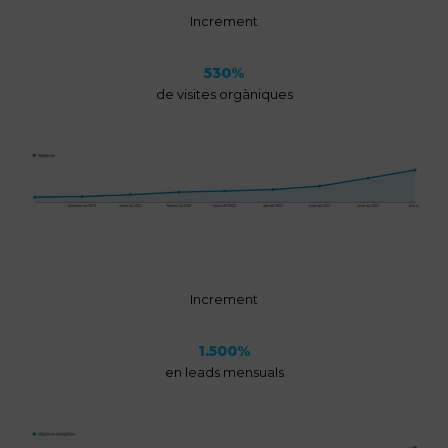
Increment
530
530
%
de visites orgàniques
Increment
1500
1.500
%
en leads mensuals