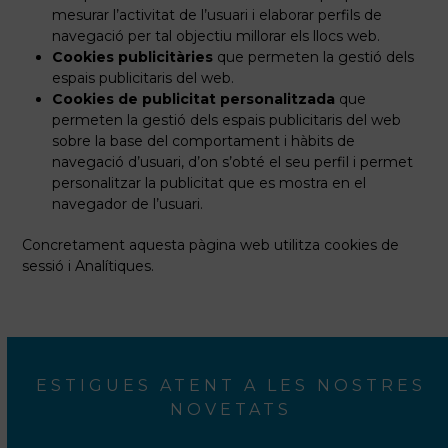
mesurar l’activitat de l’usuari i elaborar perfils de
navegació per tal objectiu millorar els llocs web.
Cookies publicitàries
que permeten la gestió dels
espais publicitaris del web.
Cookies de publicitat
personalitzada
que
permeten la
gestió
dels
espais
publicitaris
del web
sobre la base del
comportament
i
hàbits
de
navegació
d’usuari
, d’on
s’obté el seu
perfil i
permet
personalitzar
la publicitat que
es
mostra en el
navegador de l’
usuari.
Concretament aquesta pàgina web utilitza cookies de
sessió i Analítiques.
ESTIGUES ATENT A LES NOSTRES
NOVETATS