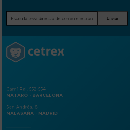
Escriu
Enviar
la
teva
direcció
de
correu
electrònic
Camí Ral, 552-554
MATARÓ · BARCELONA
San Andrés, 8
MALASAÑA · MADRID