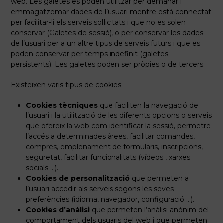
web. Les galetes es poden utilitzar per demanar i
emmagatzemar dades de l’usuari mentre està connectat
per facilitar-li els serveis sol·licitats i que no es solen
conservar (Galetes de sessió), o per conservar les dades
de l’usuari per a un altre tipus de serveis futurs i que es
poden conservar per temps indefinit (galetes
persistents). Les galetes poden ser pròpies o de tercers.
Existeixen varis tipus de cookies:
Cookies tècniques
que faciliten la navegació de
l’usuari i la utilització de les diferents opcions o serveis
que ofereix la web com identificar la sessió, permetre
l’accés a determinades àrees, facilitar comandes,
compres, emplenament de formularis, inscripcions,
seguretat, facilitar funcionalitats (vídeos , xarxes
socials …).
Cookies de personalització
que permeten a
l’usuari accedir als serveis segons les seves
preferències (idioma, navegador, configuració …).
Cookies d’anàlisi
que permeten l’anàlisi anònim del
comportament dels usuaris del web i que permeten