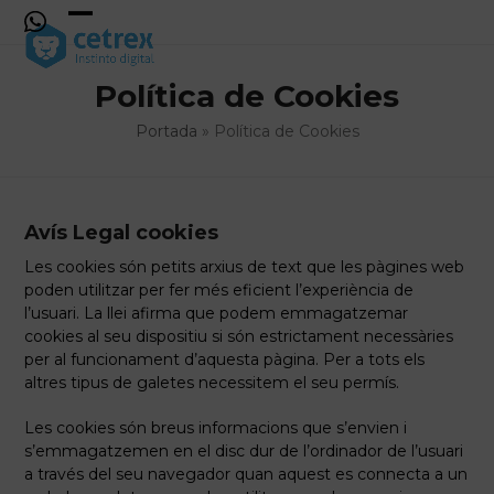
Skip
to
Open
Close
content
mobile
mobile
Política de Cookies
menu
menu
Portada
»
Política de Cookies
Avís Legal cookies
Les cookies són petits arxius de text que les pàgines web
poden utilitzar per fer més eficient l’experiència de
l’usuari. La llei afirma que podem emmagatzemar
cookies al seu dispositiu si són estrictament necessàries
per al funcionament d’aquesta pàgina. Per a tots els
altres tipus de galetes necessitem el seu permís.
Les cookies són breus informacions que s’envien i
s’emmagatzemen en el disc dur de l’ordinador de l’usuari
a través del seu navegador quan aquest es connecta a un