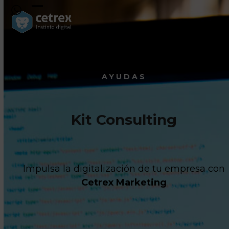
Skip
to
Open
Close
content
mobile
mobile
menu
menu
AYUDAS
Kit Consulting
Impulsa la digitalización de tu empresa con
Cetrex Marketing