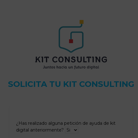
to
the
the
carousel
first
navigation
slide
buttons
SOLICITA TU KIT CONSULTING
¿Has realizado alguna petición de ayuda de kit
digital anteriormente?