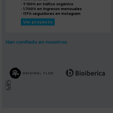
· 7.150% en tráfico orgánico
· 1.700% en ingresos mensuales
· 117% seguidores en Instagram
Ver proyecto
Han confiado en nosotros
Use
the
left
and
right
Press
arrow
escape
keys
to
to
go
access